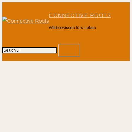
Skip
to
CONNECTIVE ROOTS
content
Wildniswissen fürs Leben
To
Search…
me