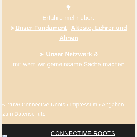
🌳
Erfahre mehr über:
➤
Unser Fundament
:
Älteste, Lehrer und
Ahnen
➤
Unser Netzwerk
&
mit wem wir gemeinsame Sache machen
© 2026 Connective Roots •
Impressum
•
Angaben
zum Datenschutz
CONNECTIVE ROOTS