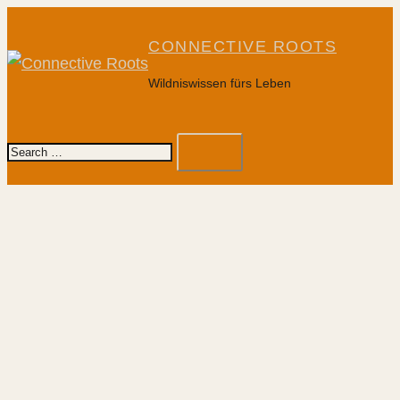
Skip
to
CONNECTIVE ROOTS
content
Wildniswissen fürs Leben
To
Search…
me