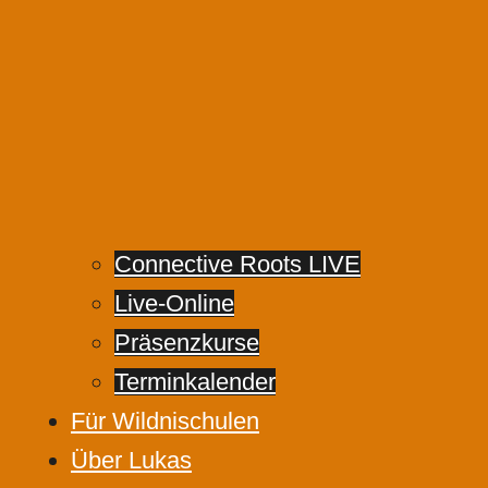
Connective Roots LIVE
Live-Online
Präsenzkurse
Terminkalender
Für Wildnischulen
Über Lukas