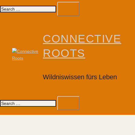
Search…
CONNECTIVE
ROOTS
Wildniswissen fürs Leben
Toggle
Search…
menu