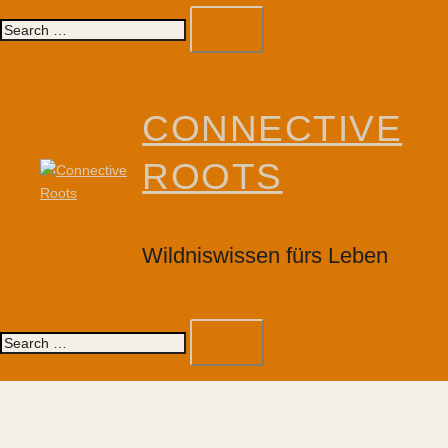
Search…
CONNECTIVE
ROOTS
Wildniswissen fürs Leben
Toggle
Search…
menu