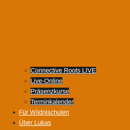
Connective Roots LIVE
Live-Online
Präsenzkurse
Terminkalender
Für Wildnischulen
Über Lukas