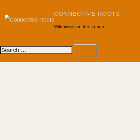
Skip
to
CONNECTIVE ROOTS
content
Wildniswissen fürs Leben
Tog
Search…
me