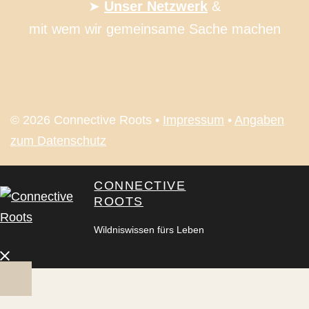
➤
Unser Netzwerk
&
mit wem wir gemeinsame Sache machen
© 2026 Connective Roots •
Impressum
•
Angaben
zum Datenschutz
CONNECTIVE
ROOTS
Wildniswissen fürs Leben
Close
menu